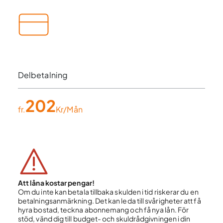
Delbetalning
202
fr.
Kr/Mån
Att låna kostar pengar!
Om du inte kan betala tillbaka skulden i tid riskerar du en
betalningsanmärkning. Det kan leda till svårigheter att få
hyra bostad, teckna abonnemang och få nya lån. För
stöd, vänd dig till budget- och skuldrådgivningen i din