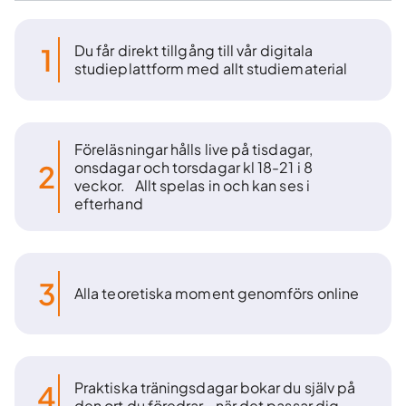
Du får direkt tillgång till vår digitala
1
studieplattform med allt studiematerial
Föreläsningar hålls live på tisdagar,
onsdagar och torsdagar kl 18-21 i 8
2
veckor. Allt spelas in och kan ses i
efterhand
3
Alla teoretiska moment genomförs online
Praktiska träningsdagar bokar du själv på
4
den ort du föredrar, när det passar dig