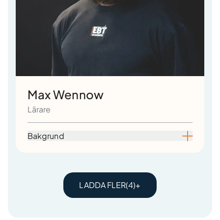
Max Wennow
Lärare
Bakgrund
LADDA FLER
(4)
+