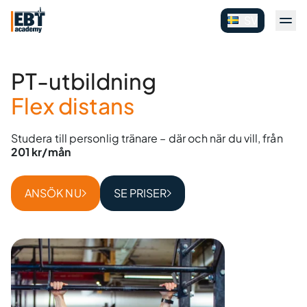
SV
PT-utbildning
Flex distans
Studera till personlig tränare – där och när du vill, från
201 kr/mån
ANSÖK NU
SE PRISER