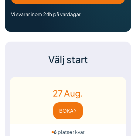
Vi svarar inom 24h på vardagar
Välj start
27
Aug.
BOKA
6
platser kvar