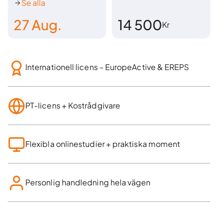
Se alla
27
Aug.
14 500
Kr
Internationell licens – EuropeActive & EREPS
PT-licens + Kostrådgivare
Flexibla onlinestudier + praktiska moment
Personlig handledning hela vägen