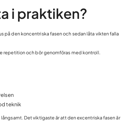
a i praktiken?
us på den koncentriska fasen och sedan låta vikten falla
rje repetition och bör genomföras med kontroll.
relsen
od teknik
s långsamt. Det viktigaste är att den excentriska fasen är