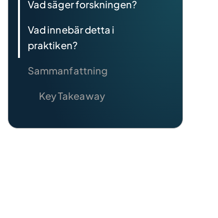
Vad säger forskningen?
Vad innebär detta i
praktiken?
Sammanfattning
Key Takeaway