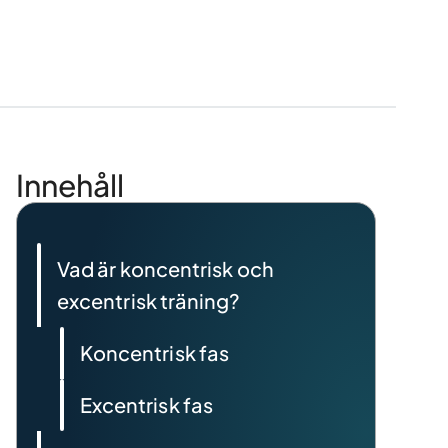
Innehåll
Vad är koncentrisk och
excentrisk träning?
Koncentrisk fas
Excentrisk fas