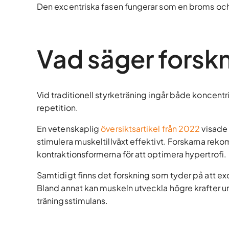
Den excentriska fasen fungerar som en broms och g
Vad säger forsk
Vid traditionell styrketräning ingår både koncentr
repetition.
En vetenskaplig
översiktsartikel från 2022
visade 
stimulera muskeltillväxt effektivt. Forskarna re
kontraktionsformerna för att optimera hypertrofi.
Samtidigt finns det forskning som tyder på att exc
Bland annat kan muskeln utveckla högre krafter unde
träningsstimulans.