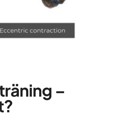
träning –
t?