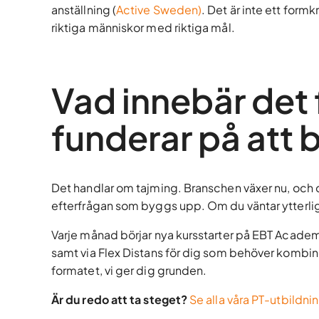
anställning (
Active Sweden)
. Det är inte ett formk
riktiga människor med riktiga mål.
Vad innebär det 
funderar på att b
Det handlar om tajming. Branschen växer nu, och 
efterfrågan som byggs upp. Om du väntar ytterligare
Varje månad börjar nya kursstarter på EBT Acade
samt via Flex Distans för dig som behöver kombiner
formatet, vi ger dig grunden.
Är du redo att ta steget?
Se alla våra PT-utbildnin