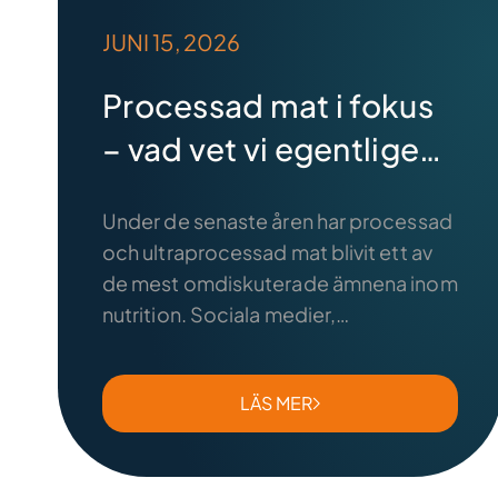
JUNI 15, 2026
Processad mat i fokus
– vad vet vi egentligen
och vad är myt?
Under de senaste åren har processad
och ultraprocessad mat blivit ett av
de mest omdiskuterade ämnena inom
nutrition. Sociala medier,
dokumentärer och nyhetsartiklar
varnar ofta för ultraprocessade
LÄS MER
livsmedel och kopplar dem till allt från
obesitas till hjärt-kärlsjukdom. Men
vad innebär egentligen begreppen