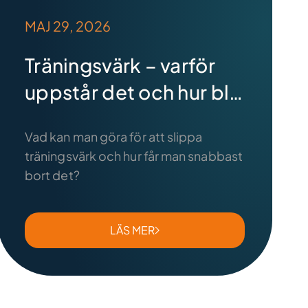
MAJ 29, 2026
Träningsvärk – varför
uppstår det och hur blir
du av med det? (2026)
Vad kan man göra för att slippa
träningsvärk och hur får man snabbast
bort det?
LÄS MER