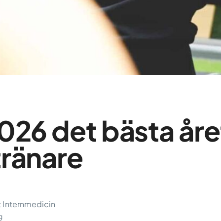
026 det bästa året
tränare
t Internmedicin
g