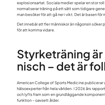
explosionsartat. Sociala medier spelar en stor ro
normaliserar träning på ett sätt som tidigare gener
man besöker för att gå ner i vikt. Det är basen för
Det innebär att fler människor än någonsin söker 
för att komma vidare.
Styrketräning är 
nisch – det är fo
American College of Sports Medicine publicerar v
hälsoexperter från hela världen. I 2026 års rapport
och lyfts fram som en grundläggande komponent 
funktion – oavsett ålder.