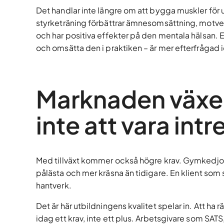
Det handlar inte längre om att bygga muskler för 
styrketräning förbättrar ämnesomsättning, motver
och har positiva effekter på den mentala hälsan.
och omsätta den i praktiken – är mer efterfrågad 
Marknaden växer
inte att vara int
Med tillväxt kommer också högre krav. Gymkedjorn
pålästa och mer kräsna än tidigare. En klient som sc
hantverk.
Det är här utbildningens kvalitet spelar in. Att ha
idag ett krav, inte ett plus. Arbetsgivare som SATS,