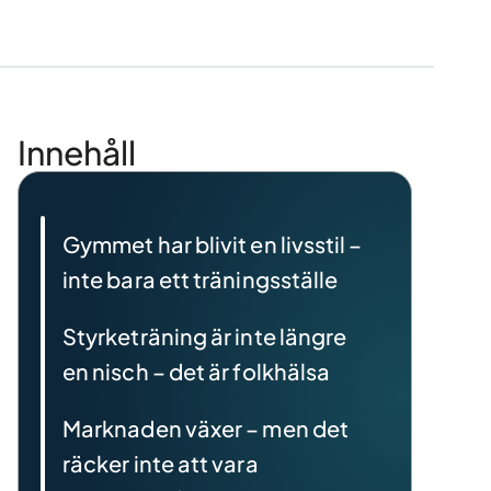
Innehåll
Gymmet har blivit en livsstil –
inte bara ett träningsställe
Styrketräning är inte längre
en nisch – det är folkhälsa
Marknaden växer – men det
räcker inte att vara