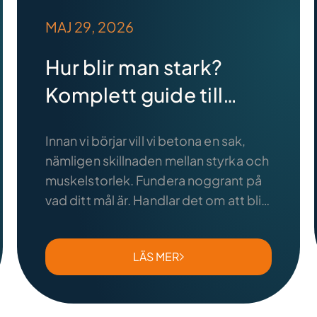
MAJ 29, 2026
Hur blir man stark?
Komplett guide till
styrketräning (2026)
Innan vi börjar vill vi betona en sak,
nämligen skillnaden mellan styrka och
muskelstorlek. Fundera noggrant på
vad ditt mål är. Handlar det om att bli
stark, få större muskler, eller kanske
båda delarna? Det må låta klyschigt,
LÄS MER
men övning ger färdighet. Vill du bli
starkare och få bättre 1 rep max