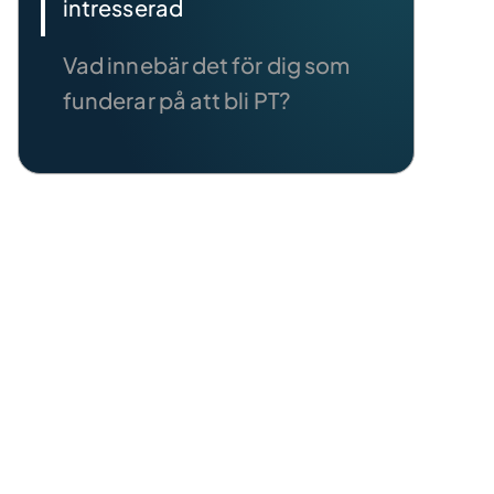
intresserad
Vad innebär det för dig som
funderar på att bli PT?