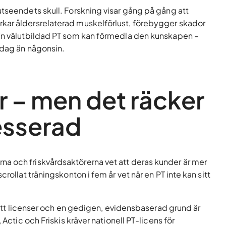
utseendets skull. Forskning visar gång på gång att
kar åldersrelaterad muskelförlust, förebygger skador
 En välutbildad PT som kan förmedla den kunskapen –
idag än någonsin.
 – men det räcker
resserad
a och friskvårdsaktörerna vet att deras kunder är mer
rollat träningskonton i fem år vet när en PT inte kan sitt
 rätt licenser och en gedigen, evidensbaserad grund är
 Actic och Friskis kräver nationell PT-licens för