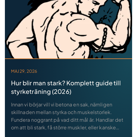
MAJ 29, 2026
Hur blir man stark? Komplett guide till
styrketräning (2026)
Innan vi börjar vill vi betona en sak, nämligen
skillnaden mellan styrka och muskelstorlek.
Fundera noggrant på vad ditt mål är. Handlar det
om att bli stark, få större muskler, eller kanske
båda delarna? Det må låta klyschigt, men övning