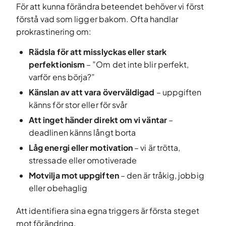
För att kunna förändra beteendet behöver vi först
förstå vad som ligger bakom. Ofta handlar
prokrastinering om:
Rädsla för att misslyckas eller stark
perfektionism
– ”Om det inte blir perfekt,
varför ens börja?”
Känslan av att vara överväldigad
– uppgiften
känns för stor eller för svår
Att inget händer direkt om vi väntar
–
deadlinen känns långt borta
Låg energi eller motivation
– vi är trötta,
stressade eller omotiverade
Motvilja mot uppgiften
– den är tråkig, jobbig
eller obehaglig
Att identifiera sina egna triggers är första steget
mot förändring.