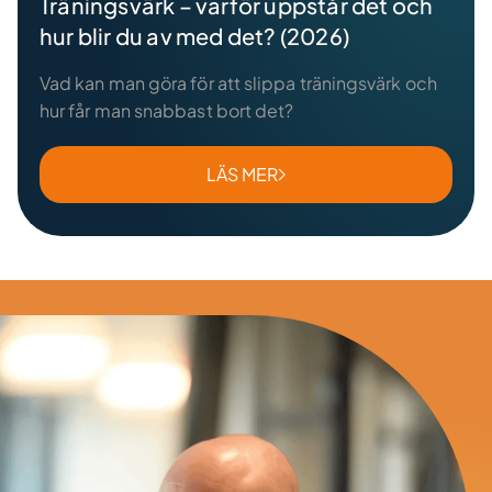
Träningsvärk – varför uppstår det och
hur blir du av med det? (2026)
Vad kan man göra för att slippa träningsvärk och
hur får man snabbast bort det?
LÄS MER